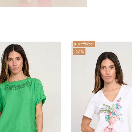
¡En oferta!
-20%
ISETA LUCIA VERDE
CAMISETA IRATI
58,24 €
62,40 €
72,80 €
78,00 €
View
View