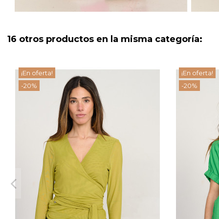
16 otros productos en la misma categoría:
¡En oferta!
¡En oferta!
-20%
-20%
TOP LAURA OLIVA
CAM
70,72 €
88,40 €
View