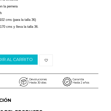
en la pernera
ch
 102 cms (para la talla 36)
70 cms y lleva la talla 36.
IR AL CARRITO
Devoluciones
Garantía
Hasta 30 días
Hasta 2 años
CIÓN