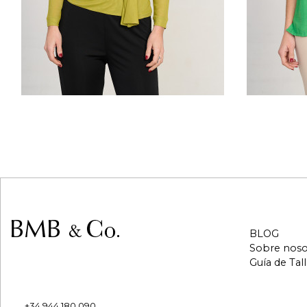
BLOG
Sobre noso
PAE IBARRABARRI
Guía de Tall
Calle Iturriondo 18 21c
48940 Leioa, Bizkaia, España
+34 944 180 090