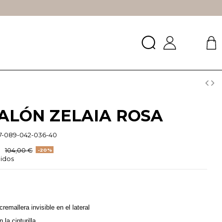
ALÓN ZELAIA ROSA
7-089-042-036-40
€
104,00 €
-20%
uidos
remallera invisible en el lateral
 la cinturilla