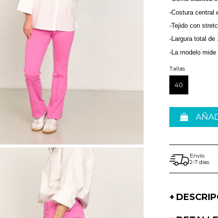
-Costura central 
-Tejido con stret
-Largura total de
-La modelo mide 1
Tallas
40
AÑAD
Envío
2-7 días
DESCRIP