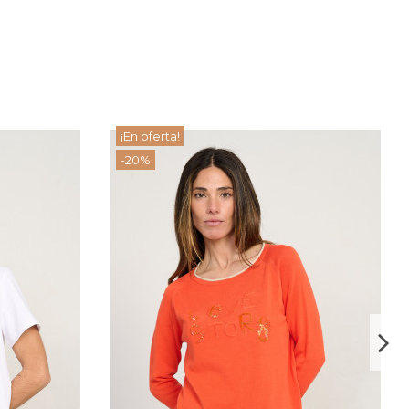
¡En oferta!
-20%
JERSEY ALGODÓN LOVE STORY
83,20 €
104,00 €
View