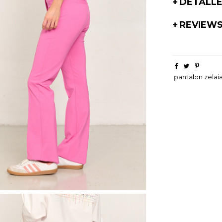
DETALL
REVIEW
pantalon zelai