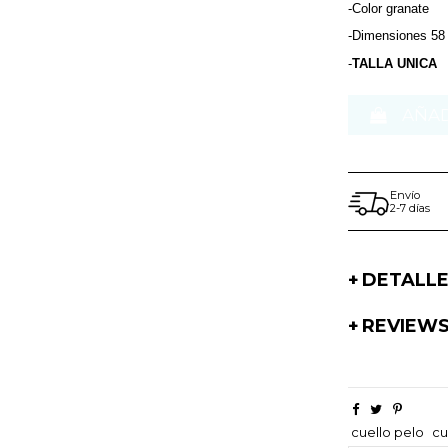
-Color granate
-Dimensiones 58
-
TALLA UNICA
AÑAD
Envío
2-7 días
DETALL
REVIEW
cuello pelo
cu