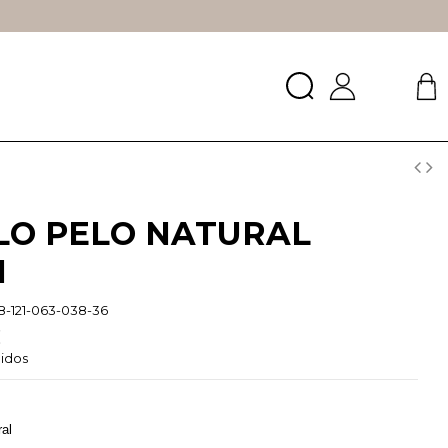
LO PELO NATURAL
N
8-121-063-038-36
€
uidos
ral