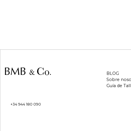
BLOG
Sobre noso
PAE IBARRABARRI
Guía de Tall
Calle Iturriondo 18 21c
48940 Leioa, Bizkaia, España
+34 944 180 090
eshop@bmbandco.com