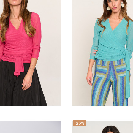
OP LAURA FUCSIA
TOP LAURA TURQU
70,72 €
70,72 €
88,40 €
88,40 €
View
View
-20%