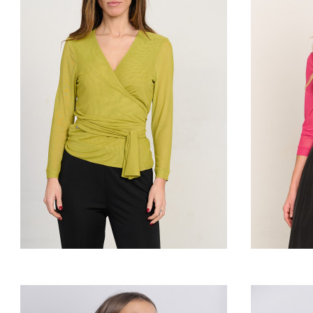
TOP LAURA OLIVA
T
70,72 €
88,40 €
View