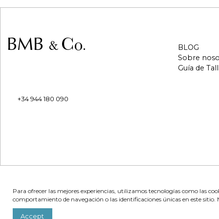
BLOG
Sobre noso
PAE IBARRABARRI
Guía de Tall
Calle Iturriondo 18 21c
48940 Leioa, Bizkaia, España
+34 944 180 090
eshop@bmbandco.com
Para ofrecer las mejores experiencias, utilizamos tecnologías como las coo
comportamiento de navegación o las identificaciones únicas en este sitio. 
Accept