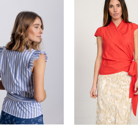
LUSA LISA RAYAS
BLUSA CRUZADA CON RA
83,20 €
58,24 €
72,80 €
Añadir al carrito
Añadir al carrit