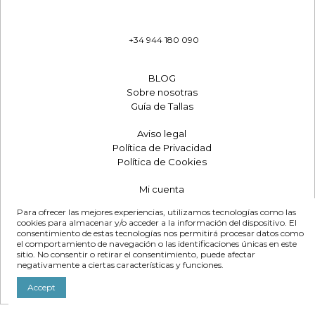
Calle Iturriondo 18 21c
48940 Leioa, Bizkaia, España
+34 944 180 090
eshop@bmbandco.com
BLOG
Sobre nosotras
Guía de Tallas
Aviso legal
Política de Privacidad
Política de Cookies
Mi cuenta
Envíos y Pagos
Para ofrecer las mejores experiencias, utilizamos tecnologías como las
Vender BMB & Co.
cookies para almacenar y/o acceder a la información del dispositivo. El
consentimiento de estas tecnologías nos permitirá procesar datos como
el comportamiento de navegación o las identificaciones únicas en este
sitio. No consentir o retirar el consentimiento, puede afectar
negativamente a ciertas características y funciones.
Accept